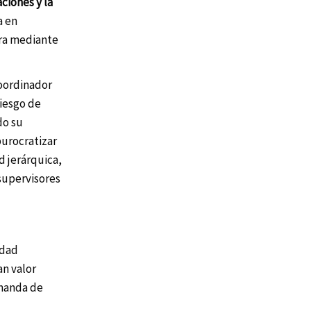
ciones y la
a en
ora mediante
oordinador
riesgo de
do su
burocratizar
d jerárquica,
supervisores
idad
an valor
emanda de