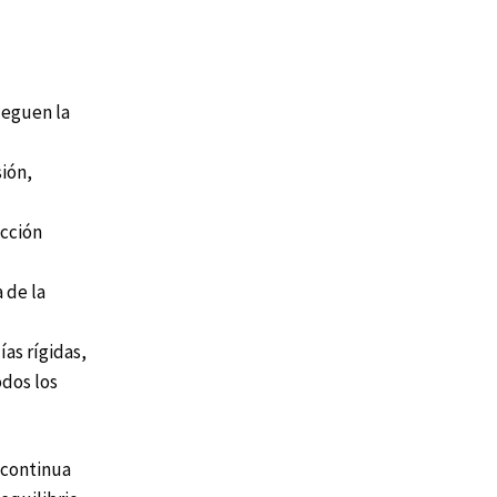
leguen la
ión,
acción
 de la
as rígidas,
odos los
 continua