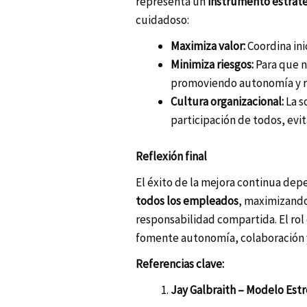
representa un
instrumento estratég
cuidadoso:
Maximiza valor:
Coordina ini
Minimiza riesgos:
Para que n
promoviendo autonomía y re
Cultura organizacional:
La s
participación de todos, evi
Reflexión final
El éxito de la mejora continua dep
todos los empleados
, maximizando 
responsabilidad compartida. El rol
fomente autonomía, colaboración y
Referencias clave:
Jay Galbraith – Modelo Estr