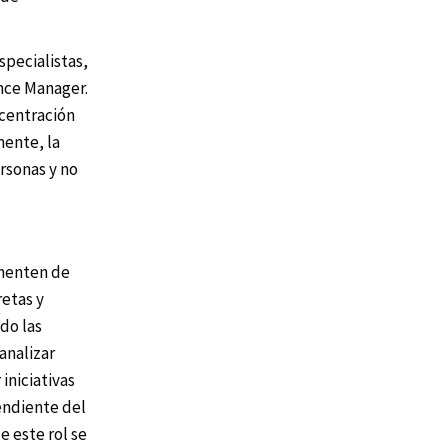
pecialistas,
nce Manager.
ncentración
mente, la
rsonas y no
ementen de
retas y
do las
analizar
iniciativas
endiente del
e este rol se