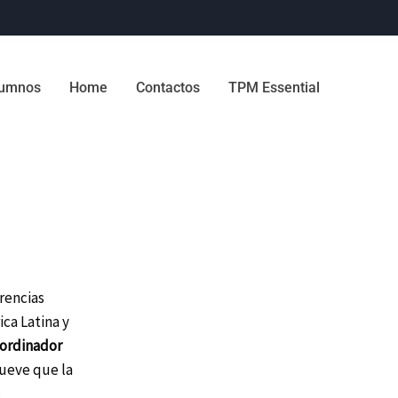
lumnos
Home
Contactos
TPM Essential
erencias
ca Latina y
ordinador
mueve que la
.