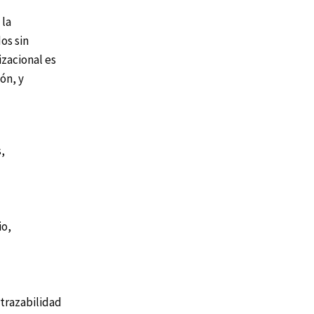
 la
os sin
zacional es
ón, y
,
io,
trazabilidad