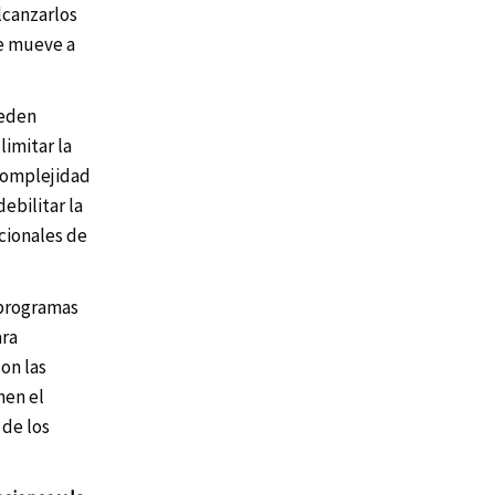
lcanzarlos
ue mueve a
ueden
limitar la
 complejidad
ebilitar la
cionales de
 programas
ara
on las
nen el
 de los