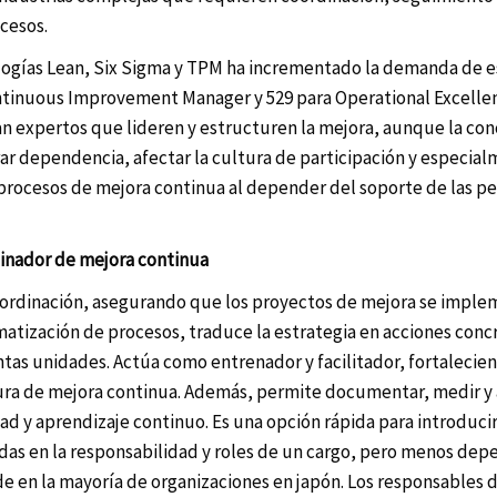
cesos.
ogías Lean, Six Sigma y TPM ha incrementado la demanda de es
ntinuous Improvement Manager y 529 para Operational Excelle
an expertos que lideren y estructuren la mejora, aunque la co
r dependencia, afectar la cultura de participación y especial
s procesos de mejora continua al depender del soporte de las pe
rdinador de mejora continua
coordinación, asegurando que los proyectos de mejora se impl
matización de procesos, traduce la estrategia en acciones conc
tas unidades. Actúa como entrenador y facilitador, fortalecien
ura de mejora continua. Además, permite documentar, medir y 
d y aprendizaje continuo. Es una opción rápida para introducir 
das en la responsabilidad y roles de un cargo, pero menos dep
e en la mayoría de organizaciones en japón. Los responsables d