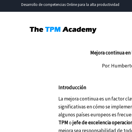
Ir
Desarrollo de competencias Online para la alta productividad
al
contenido
Mejora continua en 
Por: Humberto
Introducción
La mejora continua es un factor cla
significativas en cómo se implemen
algunos países europeos es frecu
TPM
o
jefe de excelencia operacion
mejora sea responsabilidad de todo