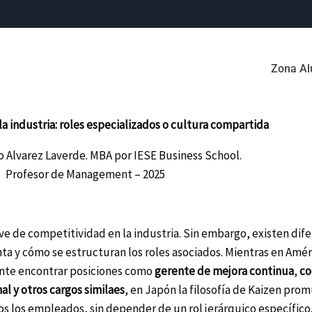
Zona A
la industria: roles especializados o cultura compartida
 Alvarez Laverde. MBA por IESE Business School.
Profesor de Management – 2025
ve de competitividad en la industria. Sin embargo, existen dif
ta y cómo se estructuran los roles asociados. Mientras en Améri
ente encontrar posiciones como
gerente de mejora continua
,
co
al y otros cargos similaes
, en Japón la filosofía de Kaizen pro
s los empleados, sin depender de un rol jerárquico específico