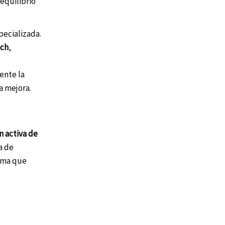
 equilibrio
pecializada.
ach
,
ente la
a mejora.
n activa de
a de
orma que