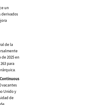
ece un
s derivados
ejora
al de la
versalmente
o de 2025 en
263 para
erárquica.
Continuous
30 vacantes
no Unido y
sidad de
 de