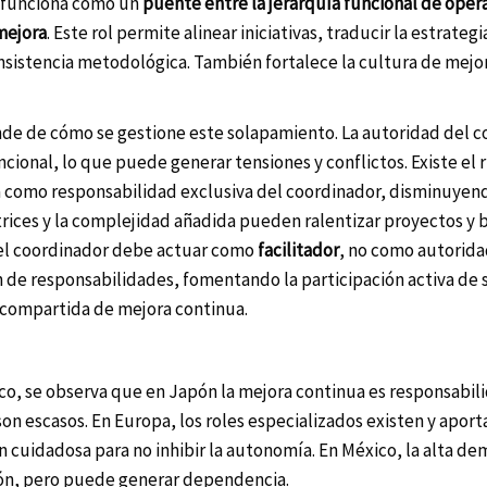
a funciona como un
puente entre la jerarquía funcional de opera
mejora
. Este rol permite alinear iniciativas, traducir la estrategi
nsistencia metodológica. También fortalece la cultura de mej
de de cómo se gestione este solapamiento. La autoridad del c
ncional, lo que puede generar tensiones y conflictos. Existe el 
a como responsabilidad exclusiva del coordinador, disminuyen
rices y la complejidad añadida pueden ralentizar proyectos y 
, el coordinador debe actuar como
facilitador
, no como autorida
n de responsabilidades, fomentando la participación activa de 
a compartida de mejora continua.
, se observa que en Japón la mejora continua es responsabil
son escasos. En Europa, los roles especializados existen y aport
n cuidadosa para no inhibir la autonomía. En México, la alta d
ción, pero puede generar dependencia.