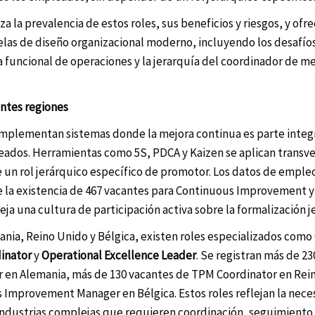
za la prevalencia de estos roles, sus beneficios y riesgos, y ofr
uelas de diseño organizacional moderno, incluyendo los desafío
a funcional de operaciones y la jerarquía del coordinador de m
entes regiones
plementan sistemas donde la mejora continua es parte integr
leados. Herramientas como 5S, PDCA y Kaizen se aplican trans
de un rol jerárquico específico de promotor. Los datos de emple
a existencia de 467 vacantes para Continuous Improvement y 
eja una cultura de participación activa sobre la formalización j
nia, Reino Unido y Bélgica, existen roles especializados como
inator
y
Operational Excellence Leader
. Se registran más de 2
 en Alemania, más de 130 vacantes de TPM Coordinator en Rei
 Improvement Manager en Bélgica. Estos roles reflejan la nece
 industrias complejas que requieren coordinación, seguimiento