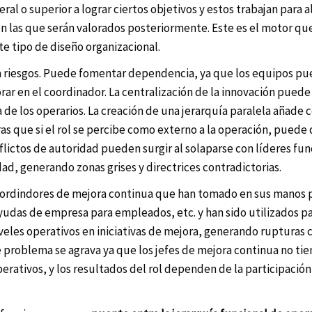
l o superior a lograr ciertos objetivos y estos trabajan para a
on las que serán valorados posteriormente. Este es el motor q
e tipo de diseño organizacional.
a riesgos. Puede fomentar dependencia, ya que los equipos p
ar en el coordinador. La centralización de la innovación puede 
va de los operarios. La creación de una jerarquía paralela añade
as que si el rol se percibe como externo a la operación, puede d
lictos de autoridad pueden surgir al solaparse con líderes fun
d, generando zonas grises y directrices contradictorias.
ordindores de mejora continua que han tomado en sus manos
yudas de empresa para empleados, etc. y han sido utilizados p
veles operativos en iniciativas de mejora, generando rupturas c
 problema se agrava ya que los jefes de mejora continua no tie
erativos, y los resultados del rol dependen de la participación